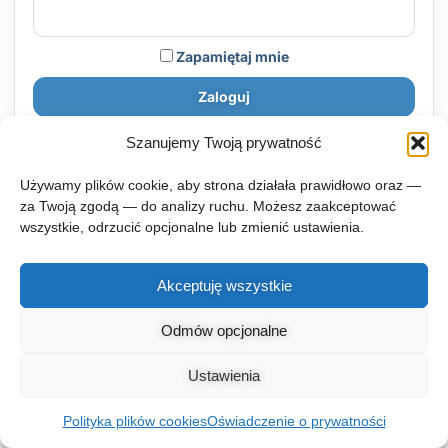
Zapamiętaj mnie
Zaloguj
Zapomniałeś hasła?
|
Szanujemy Twoją prywatność
Używamy plików cookie, aby strona działała prawidłowo oraz —
za Twoją zgodą — do analizy ruchu. Możesz zaakceptować
wszystkie, odrzucić opcjonalne lub zmienić ustawienia.
Akceptuję wszystkie
Prawa autorskie © 2026 zgłębnik.pl
Odmów opcjonalne
Regulamin zglebnik.pl
Kontakt
Polityka prywatności
Ustawienia
Polityka plików cookies (EU)
O projekcie
Polityka plików cookies
Oświadczenie o prywatności