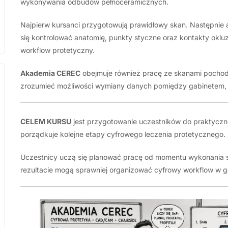
wykonywania odbudów pełnoceramicznych.
oraz
charakteryzację
Najpierw kursanci przygotowują prawidłowy skan. Następnie a
odbudów
się kontrolować anatomię, punkty styczne oraz kontakty oklu
pełnoceramicznych.
workflow protetyczny.
Akademia CEREC
obejmuje również pracę ze skanami pochodz
zrozumieć możliwości wymiany danych pomiędzy gabinetem, 
CELEM KURSU
jest przygotowanie uczestników do praktycz
porządkuje kolejne etapy cyfrowego leczenia protetycznego.
Uczestnicy uczą się planować pracę od momentu wykonania 
rezultacie mogą sprawniej organizować cyfrowy workflow w g