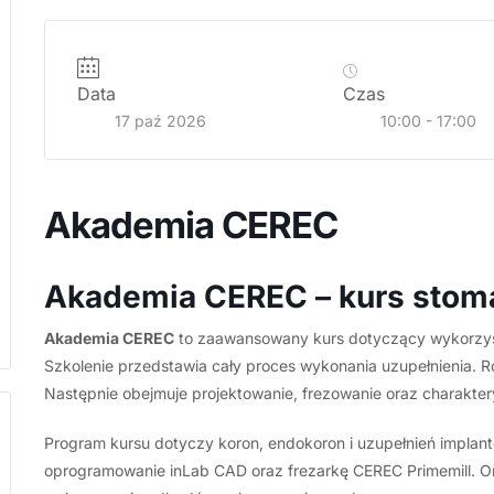
Grafika
promująca
kurs
Data
Czas
Akademia
17 paź 2026
10:00 - 17:00
CEREC.
Program
obejmuje
skanowanie
Akademia CEREC
wewnątrzustne,
projektowanie
Akademia CEREC – kurs stoma
koron,
endokoron
Akademia CEREC
to zaawansowany kurs dotyczący wykorzyst
i
Szkolenie przedstawia cały proces wykonania uzupełnienia.
prac
Następnie obejmuje projektowanie, frezowanie oraz charakter
implantoprotetycznych,
frezowanie
Program kursu dotyczy koron, endokoron i uzupełnień implan
CEREC
oprogramowanie inLab CAD oraz frezarkę CEREC Primemill. O
Primemill