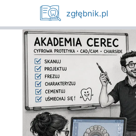
Przejdź
zgłębnik.pl
do
treści