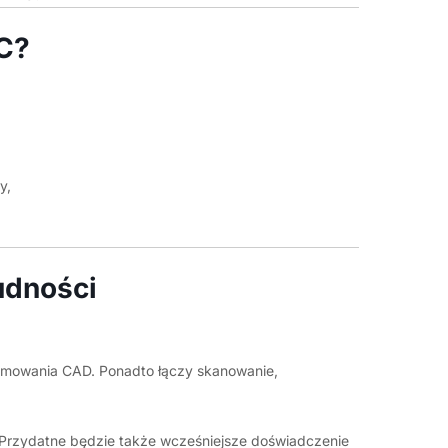
C?
y,
udności
ramowania CAD. Ponadto łączy skanowanie,
. Przydatne będzie także wcześniejsze doświadczenie