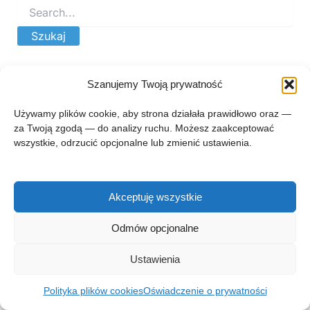
Szanujemy Twoją prywatność
Używamy plików cookie, aby strona działała prawidłowo oraz —
za Twoją zgodą — do analizy ruchu. Możesz zaakceptować
wszystkie, odrzucić opcjonalne lub zmienić ustawienia.
Akceptuję wszystkie
Prawa autorskie © 2026 zgłębnik.pl
Odmów opcjonalne
Regulamin zglebnik.pl
Kontakt
Polityka prywatności
Ustawienia
Polityka plików cookies (EU)
O projekcie
Polityka plików cookies
Oświadczenie o prywatności