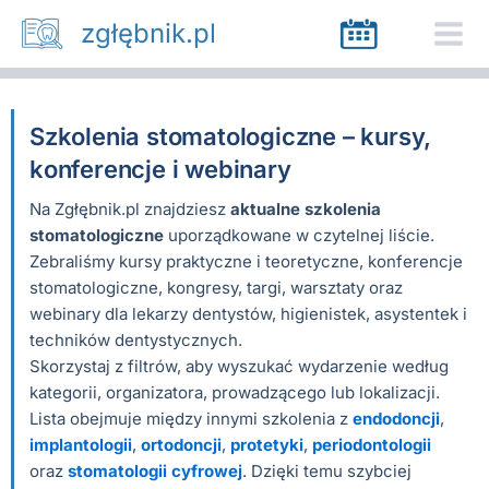
Przejdź
zgłębnik.pl
do
treści
Szkolenia stomatologiczne – kursy,
konferencje i webinary
Na Zgłębnik.pl znajdziesz
aktualne szkolenia
stomatologiczne
uporządkowane w czytelnej liście.
Zebraliśmy kursy praktyczne i teoretyczne, konferencje
stomatologiczne, kongresy, targi, warsztaty oraz
webinary dla lekarzy dentystów, higienistek, asystentek i
techników dentystycznych.
Skorzystaj z filtrów, aby wyszukać wydarzenie według
kategorii, organizatora, prowadzącego lub lokalizacji.
Lista obejmuje między innymi szkolenia z
endodoncji
,
implantologii
,
ortodoncji
,
protetyki
,
periodontologii
oraz
stomatologii cyfrowej
. Dzięki temu szybciej