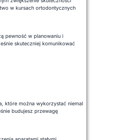
amym zwiększenie skuteczności
ictwo w kursach ortodontycznych
szą pewność w planowaniu i
cześnie skuteczniej komunikować
a, które można wykorzystać niemal
ześnie budujesz przewagę
zenia aparatami stałymi,