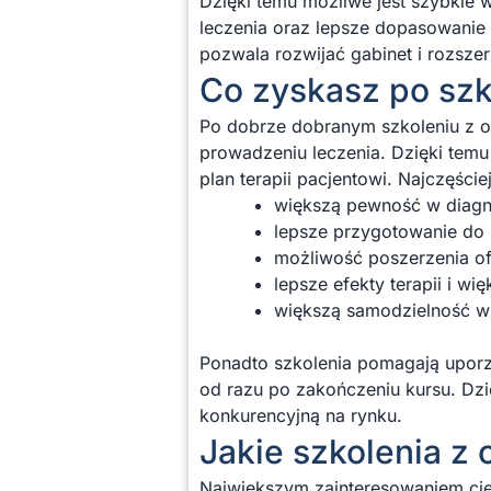
Dzięki temu możliwe jest szybkie 
leczenia oraz lepsze dopasowanie 
pozwala rozwijać gabinet i rozsze
Co zyskasz po szk
Po dobrze dobranym szkoleniu z or
prowadzeniu leczenia. Dzięki temu
plan terapii pacjentowi. Najczęście
większą pewność w diag
lepsze przygotowanie do 
możliwość poszerzenia of
lepsze efekty terapii i w
większą samodzielność w
Ponadto szkolenia pomagają uporz
od razu po zakończeniu kursu. Dzi
konkurencyjną na rynku.
Jakie szkolenia z 
Największym zainteresowaniem cies