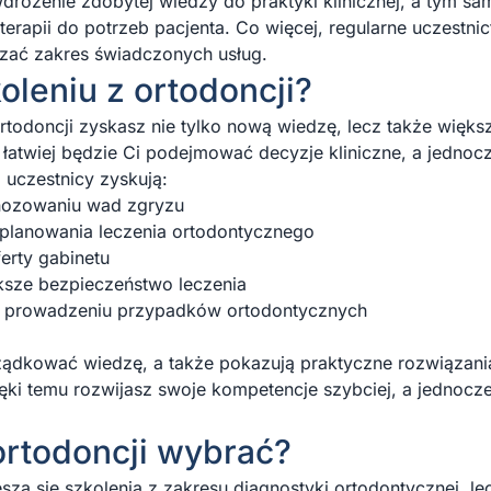
wdrożenie zdobytej wiedzy do praktyki klinicznej, a tym s
terapii do potrzeb pacjenta. Co więcej, regularne uczestn
rzać zakres świadczonych usług.
oleniu z ortodoncji?
todoncji zyskasz nie tylko nową wiedzę, lecz także więk
 łatwiej będzie Ci podejmować decyzje kliniczne, a jedno
j uczestnicy zyskują:
nozowaniu wad zgryzu
planowania leczenia ortodontycznego
erty gabinetu
iększe bezpieczeństwo leczenia
 prowadzeniu przypadków ortodontycznych
ądkować wiedzę, a także pokazują praktyczne rozwiązani
ęki temu rozwijasz swoje kompetencje szybciej, a jednoc
ortodoncji wybrać?
zą się szkolenia z zakresu diagnostyki ortodontycznej, lec