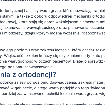
rtodontycznej i analizy wad zgryzu, które pozwalają trafnie
i stałymi, a także z doboru odpowiedniej mechaniki ortodo
kładkowej, które stają się coraz ważniejszym elementem n
wej, skanowania wewnątrzustnego oraz planowania leczeni
eci i młodzieży, dzięki którym można wcześniej rozpoznawa
jego poziomu oraz zakresu leczenia, który chcesz rozwij
. Większość szkoleń kończy się uzyskaniem certyfikatu p
nia wiarygodność w oczach pacjentów. Dlatego sprawdź do
jego poziomu zaawansowania.
nia z ortodoncji?
odoncji zależy od poziomu doświadczenia, zakresu materi
racować w gabinecie, dlatego warto podejść do tego świa
i bardziej zaawansowane techniki leczenia wad zgryzu, wię
inni skupić się na nauce diagnostyki, planowania leczenia,