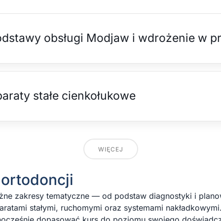
dstawy obsługi Modjaw i wdrożenie w pra
araty stałe cienkołukowe
WIĘCEJ
 ortodoncji
óżne zakresy tematyczne — od podstaw diagnostyki i plano
aratami stałymi, ruchomymi oraz systemami nakładkowymi
ednocześnie dopasować kurs do poziomu swojego doświadcze