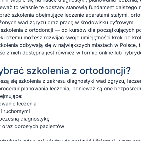
eważ to właśnie te obszary stanowią fundament dalszego r
rać szkolenia obejmujące leczenie aparatami stałymi, or
łożonych wad zgryzu oraz pracę w środowisku cyfrowym.
e szkolenia z ortodoncji — od kursów dla początkujących p
ki czemu możesz rozwijać swoje umiejętności krok po kr
kolenia odbywają się w największych miastach w Polsce, 
 z nich dostępna jest również w formie online lub hybry
brać szkolenia z ortodoncji?
zą się szkolenia z zakresu diagnostyki wad zgryzu, leczeni
rocedur planowania leczenia, ponieważ są one bezpośred
ejmujące:
owanie leczenia
 i ruchomymi
woczesną diagnostykę
y oraz dorosłych pacjentów