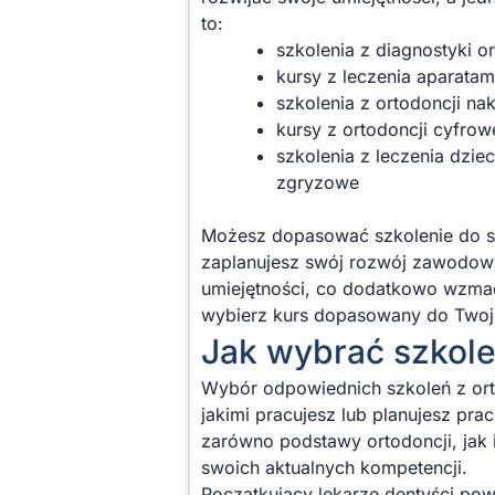
to:
szkolenia z diagnostyki o
kursy z leczenia aparatam
szkolenia z ortodoncji na
kursy z ortodoncji cyfro
szkolenia z leczenia dzi
zgryzowe
Możesz dopasować szkolenie do swo
zaplanujesz swój rozwój zawodowy
umiejętności, co dodatkowo wzmac
wybierz kurs dopasowany do Two
Jak wybrać szkole
Wybór odpowiednich szkoleń z ort
jakimi pracujesz lub planujesz p
zarówno podstawy ortodoncji, jak 
swoich aktualnych kompetencji.
Początkujący lekarze dentyści pow