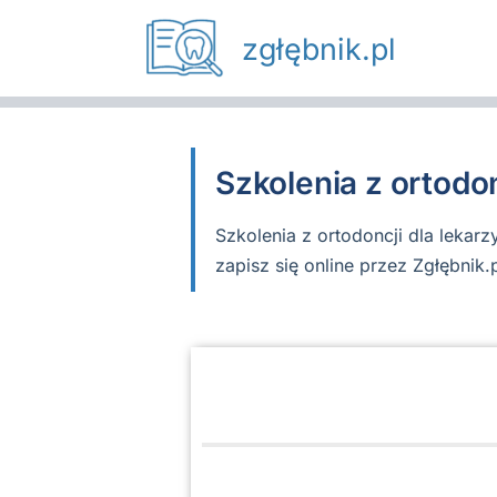
Przejdź
do
zgłębnik.pl
treści
Szkolenia z ortodo
Szkolenia z ortodoncji dla lekarz
zapisz się online przez Zgłębnik.p