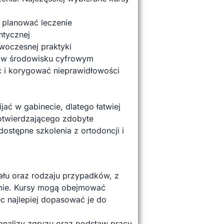
j planować leczenie
ntycznej
owoczesnej praktyki
a w środowisku cyfrowym
ć i korygować nieprawidłowości
ać w gabinecie, dlatego łatwiej
otwierdzającego zdobyte
stępne szkolenia z ortodoncji i
ału oraz rodzaju przypadków, z
domie. Kursy mogą obejmować
c najlepiej dopasować je do
 analizy zgryzu oraz podstaw pracy