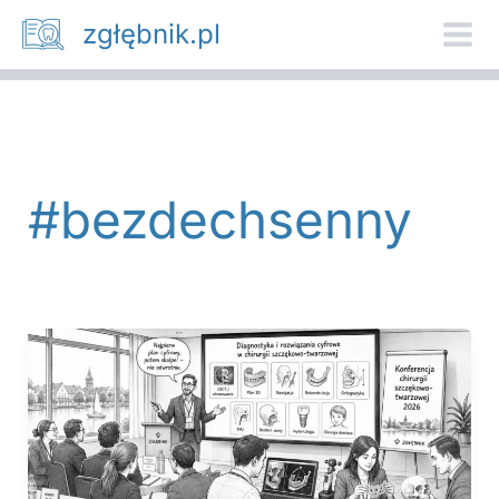
Przejdź
zgłębnik.pl
do
treści
#bezdechsenny