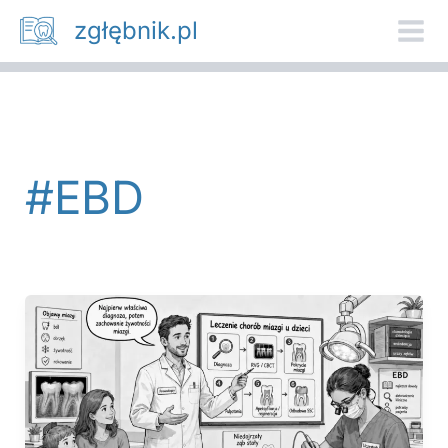
Przejdź
zgłębnik.pl
do
treści
#EBD