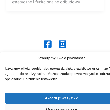
estetyczne i funkcjonalne odbudowy
Prawa autorskie © 2026 zgłębnik.pl
Szanujemy Twoją prywatność
Regulamin zglebnik.pl
Kontakt
Używamy plików cookie, aby strona działała prawidłowo oraz — za 
Polityka prywatności
zgodą — do analizy ruchu. Możesz zaakceptować wszystkie, odrzuc
Polityka plików cookies (EU)
opcjonalne lub zmienić ustawienia.
O projekcie
Akceptuję wszystkie
Odmów opcjonalne