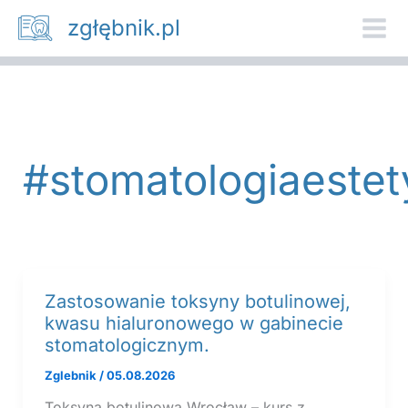
Przejdź
zgłębnik.pl
do
treści
#stomatologiaeste
Zastosowanie toksyny botulinowej,
kwasu hialuronowego w gabinecie
stomatologicznym.
Zglebnik
/
05.08.2026
Toksyna botulinowa Wrocław – kurs z