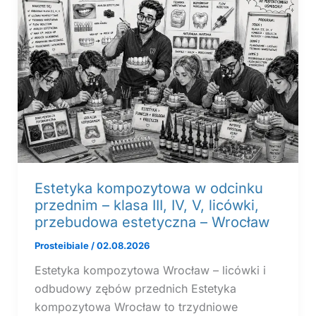
Estetyka kompozytowa w odcinku
przednim – klasa III, IV, V, licówki,
przebudowa estetyczna – Wrocław
Prosteibiale
/
02.08.2026
Estetyka kompozytowa Wrocław – licówki i
odbudowy zębów przednich Estetyka
kompozytowa Wrocław to trzydniowe