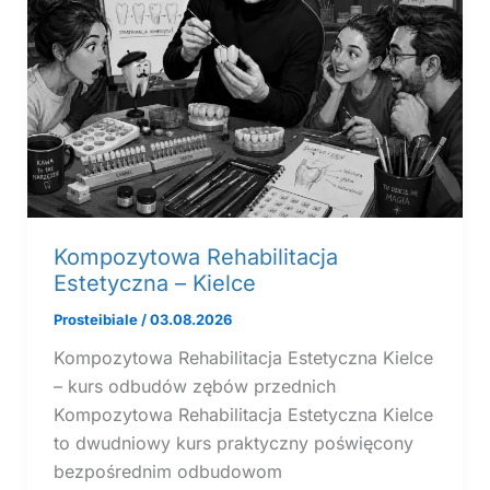
Kompozytowa Rehabilitacja
Estetyczna – Kielce
Prosteibiale
/
03.08.2026
Kompozytowa Rehabilitacja Estetyczna Kielce
– kurs odbudów zębów przednich
Kompozytowa Rehabilitacja Estetyczna Kielce
to dwudniowy kurs praktyczny poświęcony
bezpośrednim odbudowom