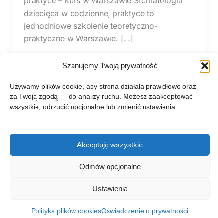
praktyce – kurs w Warszawie Stomatologia
dziecięca w codziennej praktyce to
jednodniowe szkolenie teoretyczno-
praktyczne w Warszawie. […]
Szanujemy Twoją prywatność
Używamy plików cookie, aby strona działała prawidłowo oraz —
za Twoją zgodą — do analizy ruchu. Możesz zaakceptować
wszystkie, odrzucić opcjonalne lub zmienić ustawienia.
Akceptuję wszystkie
Prawa autorskie © 2026 zgłębnik.pl
Regulamin zglebnik.pl
Odmów opcjonalne
Kontakt
Polityka prywatności
Ustawienia
Polityka plików cookies (EU)
O projekcie
Polityka plików cookies
Oświadczenie o prywatności