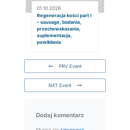
01.10.2026
Regeneracja kości part I
– sausage, badania,
przeciwwskazania,
suplementacja,
powikłania
PRV Event
NXT Event
Dodaj komentarz
Musisz się
zalogować
,