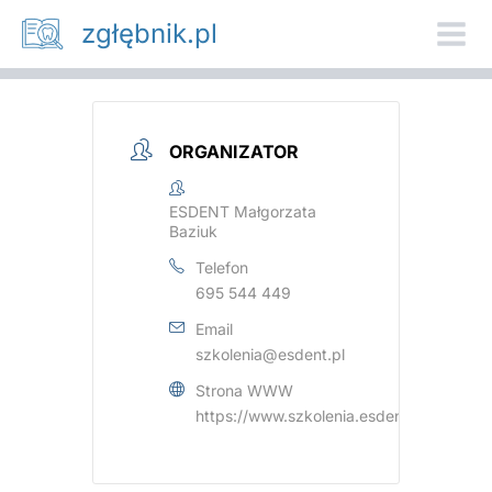
Przejdź
zgłębnik.pl
do
treści
ORGANIZATOR
ESDENT Małgorzata
Baziuk
Telefon
695 544 449
Email
szkolenia@esdent.pl
Strona WWW
https://www.szkolenia.esdent.pl/