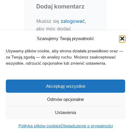
Dodaj komentarz
Musisz się
zalogować
,
aby móc dodać
komentarz.
Szanujemy Twoją prywatność
Używamy plików cookie, aby strona działała prawidłowo oraz —
za Twoją zgodą — do analizy ruchu. Możesz zaakceptować
wszystkie, odrzucić opcjonalne lub zmienić ustawienia.
Akceptuję wszystkie
Prawa autorskie © 2026 zgłębnik.pl
Odmów opcjonalne
Regulamin zglebnik.pl
Kontakt
Polityka prywatności
Ustawienia
Polityka plików cookies (EU)
O projekcie
Polityka plików cookies
Oświadczenie o prywatności