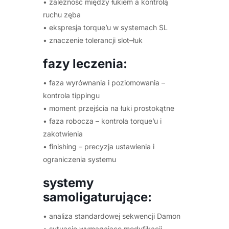
• zależność między łukiem a kontrolą
ruchu zęba
• ekspresja torque’u w systemach SL
• znaczenie tolerancji slot–łuk
fazy leczenia:
• faza wyrównania i poziomowania –
kontrola tippingu
• moment przejścia na łuki prostokątne
• faza robocza – kontrola torque’u i
zakotwienia
• finishing – precyzja ustawienia i
ograniczenia systemu
systemy
samoligaturujące:
• analiza standardowej sekwencji Damon
• sytuacje wymagające modyfikacji