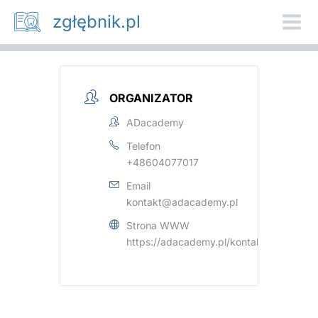
Przejdź
zgłębnik.pl
do
treści
ORGANIZATOR
ADacademy
Telefon
+48604077017
Email
kontakt@adacademy.pl
Strona WWW
https://adacademy.pl/kontakt/