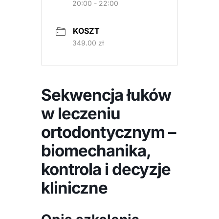
20:00 - 22:00
KOSZT
349.00 zł
Sekwencja łuków
w leczeniu
ortodontycznym –
biomechanika,
kontrola i decyzje
kliniczne