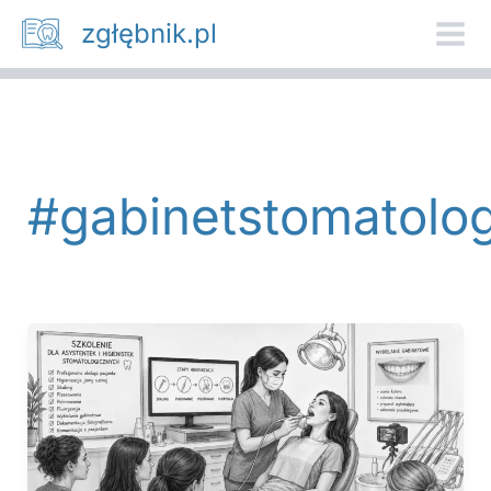
Przejdź
zgłębnik.pl
do
treści
#gabinetstomatolo