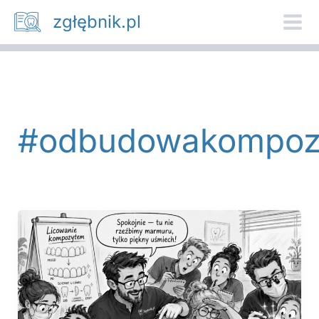
Przejdź
zgłębnik.pl
do
treści
#odbudowakompoz