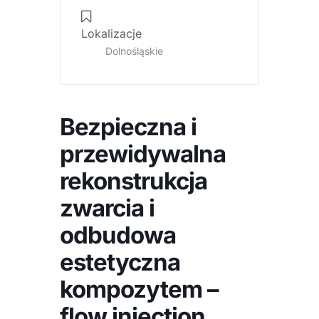
indeks
Lokalizacje
silikonowy,
Dolnośląskie
odbudowę
zębów
przednich
i
Bezpieczna i
bocznych
oraz
przewidywalna
polerowanie
rekonstrukcja
kompozytu.
zwarcia i
odbudowa
estetyczna
kompozytem –
flow injection