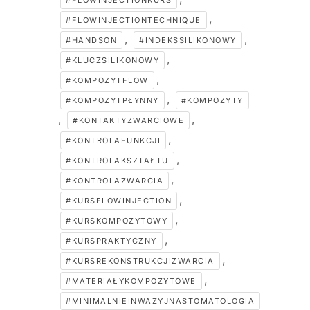
#FLOWINJECTIONKURS
,
#FLOWINJECTIONTECHNIQUE
,
,
#HANDSON
#INDEKSSILIKONOWY
,
#KLUCZSILIKONOWY
,
#KOMPOZYTFLOW
,
#KOMPOZYTPŁYNNY
#KOMPOZYTY
,
,
#KONTAKTYZWARCIOWE
,
#KONTROLAFUNKCJI
,
#KONTROLAKSZTAŁTU
,
#KONTROLAZWARCIA
,
#KURSFLOWINJECTION
,
#KURSKOMPOZYTOWY
,
#KURSPRAKTYCZNY
,
#KURSREKONSTRUKCJIZWARCIA
,
#MATERIAŁYKOMPOZYTOWE
#MINIMALNIEINWAZYJNASTOMATOLOGIA