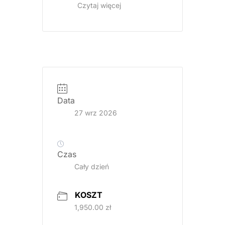
Czytaj więcej
Grafika
promująca
kurs
Data
rekonstrukcji
27 wrz 2026
zwarcia
Flow
Injection.
Czas
Program
Cały dzień
obejmuje
wax-
KOSZT
up,
1,950.00 zł
mock-
up,