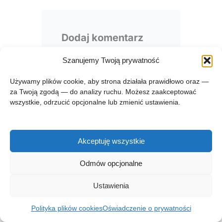
Dodaj komentarz
Szanujemy Twoją prywatność
Musisz się
zalogować
,
aby móc dodać
Używamy plików cookie, aby strona działała prawidłowo oraz —
komentarz.
za Twoją zgodą — do analizy ruchu. Możesz zaakceptować
wszystkie, odrzucić opcjonalne lub zmienić ustawienia.
Akceptuję wszystkie
Odmów opcjonalne
Prawa autorskie © 2026 zgłębnik.pl
Ustawienia
Regulamin zglebnik.pl
Kontakt
Polityka plików cookies
Oświadczenie o prywatności
Polityka prywatności