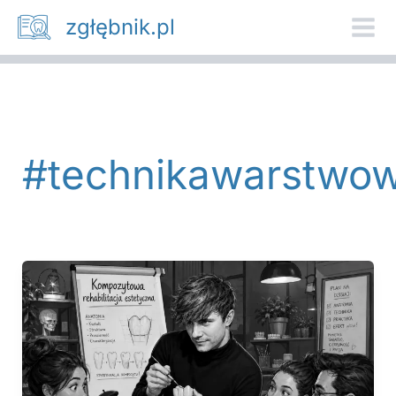
Przejdź
zgłębnik.pl
do
treści
#technikawarstwo