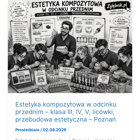
Estetyka kompozytowa w odcinku
przednim – klasa III, IV, V, licówki,
przebudowa estetyczna – Poznań
Prosteibiale
/
02.08.2026