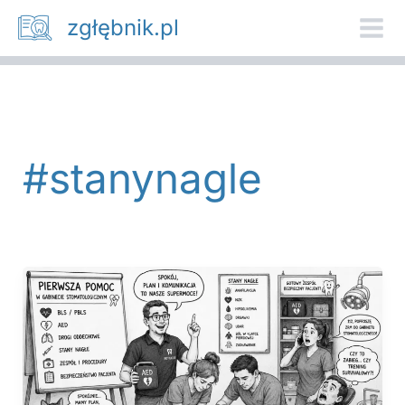
Przejdź
zgłębnik.pl
do
treści
#stanynagle