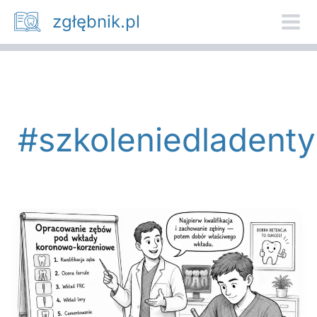
Przejdź
zgłębnik.pl
do
treści
#szkoleniedladent