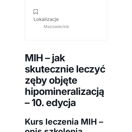
Staszewską
i
Lokalizacje
lek.
Mazowieckie
dent.
Martę
Łabuś-
Pilaszek
MIH – jak
w
Warszawie.
skutecznie leczyć
Szkolenie
zęby objęte
obejmuje
diagnostykę
hipomineralizacją
hipomineralizacji,
– 10. edycja
infiltrację
żywicą
Icon,
Kurs leczenia MIH –
leczenie
opis szkolenia
przebarwień,