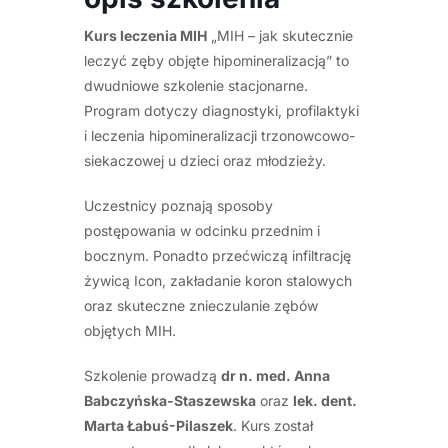
stosowanie
Kurs leczenia MIH
„MIH – jak skutecznie
koron
leczyć zęby objęte hipomineralizacją” to
stalowych
dwudniowe szkolenie stacjonarne.
i
Program dotyczy diagnostyki, profilaktyki
znieczulanie
i leczenia hipomineralizacji trzonowcowo-
zębów
siekaczowej u dzieci oraz młodzieży.
trzonowych.
Uczestnicy poznają sposoby
postępowania w odcinku przednim i
bocznym. Ponadto przećwiczą infiltrację
żywicą Icon, zakładanie koron stalowych
oraz skuteczne znieczulanie zębów
objętych MIH.
Szkolenie prowadzą
dr n. med. Anna
Babczyńska-Staszewska
oraz
lek. dent.
Marta Łabuś-Pilaszek
. Kurs został