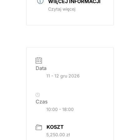
WIĘCEJ INFORMACJI
Czytaj więcej
Grafika
promująca
kurs
Data
leczenia
11 - 12 gru 2026
MIH
prowadzony
przez
Czas
dr
10:00 - 18:00
n.
med.
KOSZT
Annę
5,250.00 zł
Babczyńską-