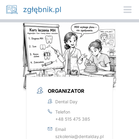
Przejdź
zgłębnik.pl
do
treści
ORGANIZATOR
Dental Day
Telefon
+48 515 475 385
Email
szkolenia@dentalday.pl