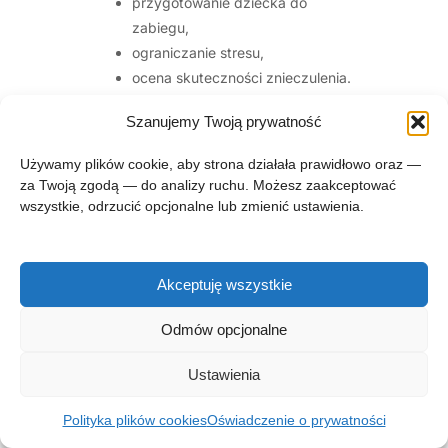
przygotowanie dziecka do
zabiegu,
ograniczanie stresu,
ocena skuteczności znieczulenia.
Szanujemy Twoją prywatność
Techniki znieczulenia
Używamy plików cookie, aby strona działała prawidłowo oraz —
trudności podczas znieczulania
za Twoją zgodą — do analizy ruchu. Możesz zaakceptować
zębów z MIH,
wszystkie, odrzucić opcjonalne lub zmienić ustawienia.
dobór techniki do leczonego zęba,
znieczulenie zębów trzonowych,
demonstracja znieczulenia
Akceptuję wszystkie
dookostnowego,
zwiększanie komfortu pacjenta,
Odmów opcjonalne
poprawa przewidywalności
leczenia.
Ustawienia
Polityka plików cookies
Oświadczenie o prywatności
Część praktyczna