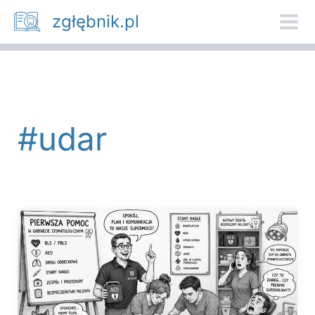
Przejdź
zgłębnik.pl
do
treści
#udar