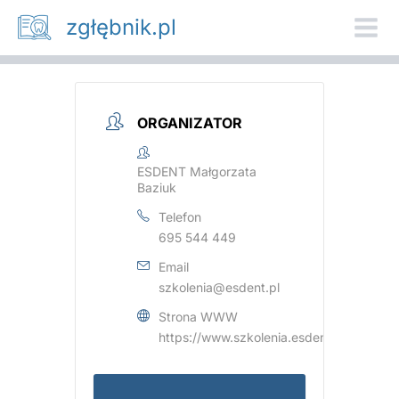
Przejdź
zgłębnik.pl
do
treści
ORGANIZATOR
ESDENT Małgorzata
Baziuk
Telefon
695 544 449
Email
szkolenia@esdent.pl
Strona WWW
https://www.szkolenia.esdent.pl/