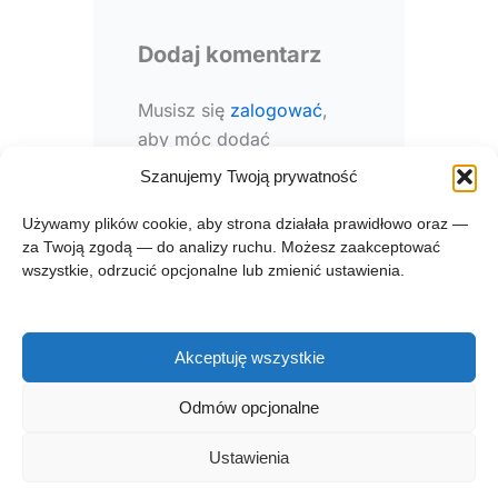
Dodaj komentarz
Musisz się
zalogować
,
aby móc dodać
komentarz.
Szanujemy Twoją prywatność
Używamy plików cookie, aby strona działała prawidłowo oraz —
za Twoją zgodą — do analizy ruchu. Możesz zaakceptować
wszystkie, odrzucić opcjonalne lub zmienić ustawienia.
Akceptuję wszystkie
Prawa autorskie © 2026 zgłębnik.pl
Odmów opcjonalne
Regulamin zglebnik.pl
Kontakt
Polityka prywatności
Ustawienia
Polityka plików cookies (EU)
O projekcie