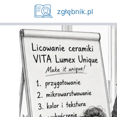
Przejdź
zgłębnik.pl
do
treści