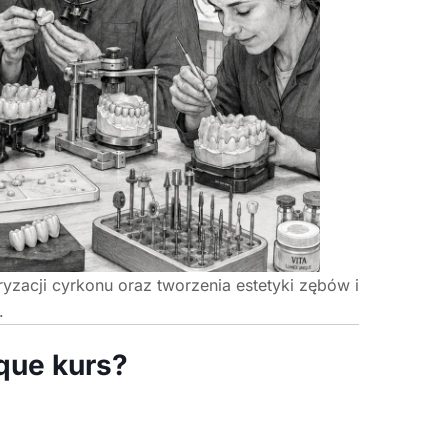
yzacji cyrkonu oraz tworzenia estetyki zębów i
.
que kurs?