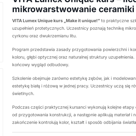
i
mikrowarstwowanie ceramiki
dwukrzemianu
litu,
VITA Lumex Unique kurs „Make it unique!”
to praktyczne szk
dobór
uzupełnień protetycznych. Uczestnicy poznają technikę mikr
koloru,
cyrkonu oraz dwukrzemianu litu.
tworzenie
Program przedstawia zasady przygotowania powierzchni i kon
tekstur
koloru, głębi optycznej oraz naturalnej struktury uzupełnien
oraz
końcowy wygląd odbudowy.
indywidualizację
estetyki
Szkolenie obejmuje zarówno estetykę zębów, jak i modelowani
białej
estetykę białą i różową w jednej pracy. Uczestnicy uczą się 
i
świetlnych.
różowej.
Podczas części praktycznej kursanci wykonują kolejne etapy 
od przygotowania konstrukcji, a następnie aplikują materiał i
zakończenie kontrolują kolor, kształt i sposób odbijania światła