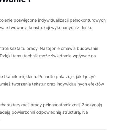
olenie poświęcone indywidualizacji pełnokonturowych
owarstwowania konstrukcji wykonanych z tlenku
troli kształtu pracy. Następnie omawia budowanie
ia. Dzięki temu technik może świadomie wpływać na
e tkanek miękkich. Ponadto pokazuje, jak łączyć
również tworzenia tekstur oraz indywidualnych efektów
charakteryzacji pracy pełnoanatomicznej. Zaczynają
 nadają powierzchni odpowiednią strukturę. Na
.