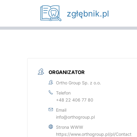
Przejdź
zgłębnik.pl
do
treści
ORGANIZATOR
Ortho Group Sp. z o.o.
Telefon
+48 22 406 77 80
Email
info@orthogroup.pl
Strona WWW
https://www.orthogroup.pl/pl/Contact