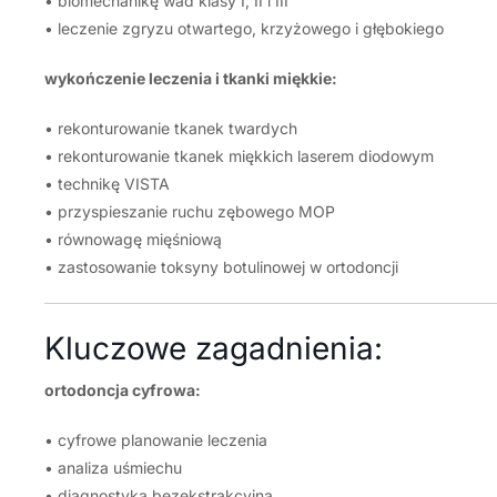
• biomechanikę wad klasy I, II i III
• leczenie zgryzu otwartego, krzyżowego i głębokiego
wykończenie leczenia i tkanki miękkie:
• rekonturowanie tkanek twardych
• rekonturowanie tkanek miękkich laserem diodowym
• technikę VISTA
• przyspieszanie ruchu zębowego MOP
• równowagę mięśniową
• zastosowanie toksyny botulinowej w ortodoncji
Kluczowe zagadnienia:
ortodoncja cyfrowa:
• cyfrowe planowanie leczenia
• analiza uśmiechu
• diagnostyka bezekstrakcyjna