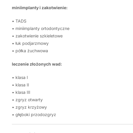
miniimplanty i zakotwienie:
• TADS
• miniimplanty ortodontyczne
• zakotwienie szkieletowe
• łuk podjarzmowy
• półka żuchwowa
leczenie złożonych wad:
• klasa I
• klasa II
• klasa III
• zgryz otwarty
• zgryz krzyżowy
• głęboki przodozgryz