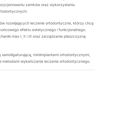
 pozycjonowaniu zamków oraz wykorzystaniu
rtodontycznych.
tów rozwijających leczenie ortodontyczne, którzy chcą
końcowego efektu estetycznego i funkcjonalnego.
niki klas I, II i III oraz zarządzania płaszczyzną
samoligaturującą, miniimplantami ortodontycznymi,
i metodami wykańczania leczenia ortodontycznego.