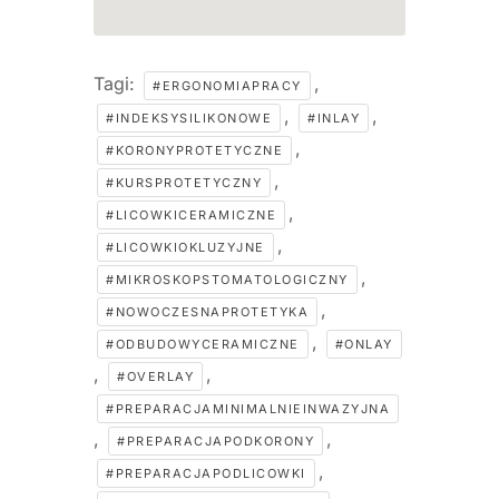
Tagi:
,
#ERGONOMIAPRACY
,
,
#INDEKSYSILIKONOWE
#INLAY
,
#KORONYPROTETYCZNE
,
#KURSPROTETYCZNY
,
#LICOWKICERAMICZNE
,
#LICOWKIOKLUZYJNE
,
#MIKROSKOPSTOMATOLOGICZNY
,
#NOWOCZESNAPROTETYKA
,
#ODBUDOWYCERAMICZNE
#ONLAY
,
,
#OVERLAY
#PREPARACJAMINIMALNIEINWAZYJNA
,
,
#PREPARACJAPODKORONY
,
#PREPARACJAPODLICOWKI