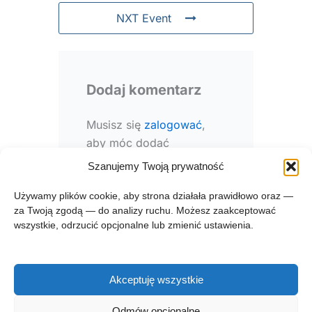
NXT Event
Dodaj komentarz
Musisz się
zalogować
,
aby móc dodać
komentarz.
Szanujemy Twoją prywatność
Używamy plików cookie, aby strona działała prawidłowo oraz —
za Twoją zgodą — do analizy ruchu. Możesz zaakceptować
wszystkie, odrzucić opcjonalne lub zmienić ustawienia.
Akceptuję wszystkie
Prawa autorskie © 2026 zgłębnik.pl
Odmów opcjonalne