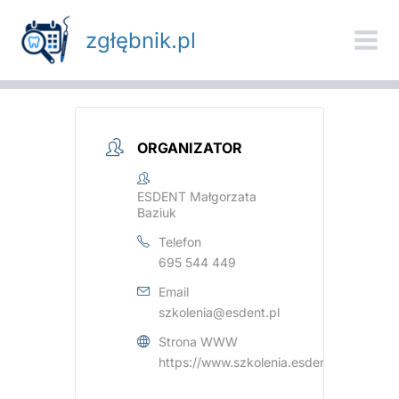
Przejdź
do
zgłębnik.pl
treści
ORGANIZATOR
ESDENT Małgorzata
Baziuk
Telefon
695 544 449
Email
szkolenia@esdent.pl
Strona WWW
https://www.szkolenia.esdent.pl/