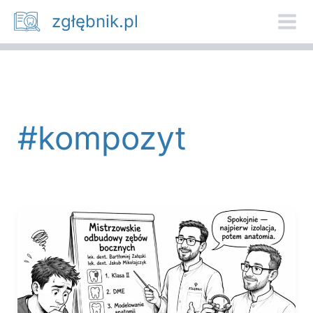
Przejdź
zgłębnik.pl
do
treści
#kompozyt