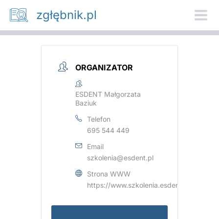
Przejdź
zgłębnik.pl
do
treści
ORGANIZATOR
ESDENT Małgorzata
Baziuk
Telefon
695 544 449
Email
szkolenia@esdent.pl
Strona WWW
https://www.szkolenia.esdent.pl/