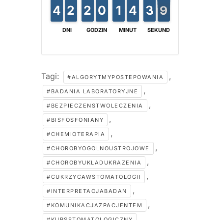
4
4
3
3
2
2
1
1
2
2
1
1
0
0
9
9
1
1
1
1
4
4
3
3
4
3
3
8
7
8
DNI
GODZIN
MINUT
SEKUND
Tagi:
,
#ALGORYTMYPOSTEPOWANIA
,
#BADANIA LABORATORYJNE
,
#BEZPIECZENSTWOLECZENIA
,
#BISFOSFONIANY
,
#CHEMIOTERAPIA
,
#CHOROBYOGOLNOUSTROJOWE
,
#CHOROBYUKLADUKRAZENIA
,
#CUKRZYCAWSTOMATOLOGII
,
#INTERPRETACJABADAN
,
#KOMUNIKACJAZPACJENTEM
,
#KURSSTOMATOLOGICZNY