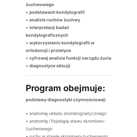
żuchwowego
•
podstawach kondylografii
•
analizie ruchów żuchwy
•
interpretacji badań
kondylograficznych
•
wykorzystaniu kondylografii w
ortodoncji i protetyce
•
cyfrowej analizie funkcji narządu żucia
•
diagnostyce okluzji
Program obejmuje:
podstawy diagnostyki czynnościowej:
• anatomię układu stomatognatycznego
• anatomię i fizjologię stawu skroniowo-
żuchwowego
• ruchy w stawie skroniowo-żuchwowym