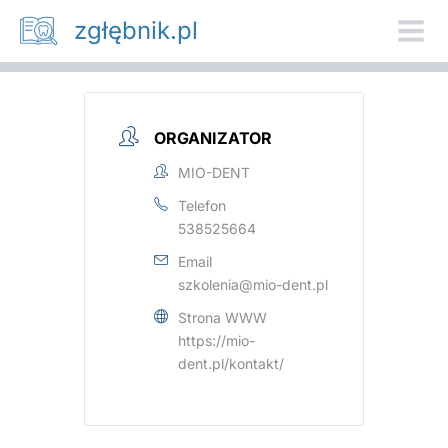
Przejdź
zgłębnik.pl
do
treści
ORGANIZATOR
MIO-DENT
Telefon
538525664
Email
szkolenia@mio-dent.pl
Strona WWW
https://mio-
dent.pl/kontakt/