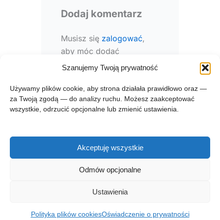
Dodaj komentarz
Musisz się
zalogować
,
aby móc dodać
komentarz.
Szanujemy Twoją prywatność
Używamy plików cookie, aby strona działała prawidłowo oraz —
za Twoją zgodą — do analizy ruchu. Możesz zaakceptować
wszystkie, odrzucić opcjonalne lub zmienić ustawienia.
Akceptuję wszystkie
Prawa autorskie © 2026 zgłębnik.pl
Odmów opcjonalne
Regulamin zglebnik.pl
Kontakt
Polityka prywatności
Ustawienia
Polityka plików cookies (EU)
O projekcie
Polityka plików cookies
Oświadczenie o prywatności