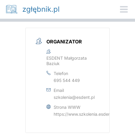
Przejdź
zgłębnik.pl
do
treści
ORGANIZATOR
ESDENT Małgorzata
Baziuk
Telefon
695 544 449
Email
szkolenia@esdent.pl
Strona WWW
https://www.szkolenia.esdent.pl/